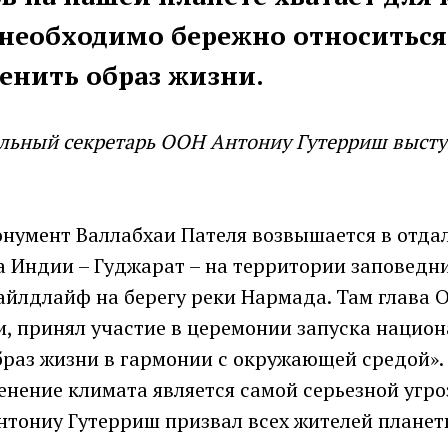
 необходимо бережно относиться 
енить образ жизни.
альный секретарь ООН Антониу Гутерриш высту
нумент Валлабхаи Пателя возвышается в отда
а Индии – Гуджарат – на территории заповедн
йлдлайф на берегу реки Нармада. Там глава О
и, принял участие в церемонии запуска нацио
раз жизни в гармонии с окружающей средой».
енение климата является самой серьезной угро
нтониу Гутерриш призвал всех жителей планет