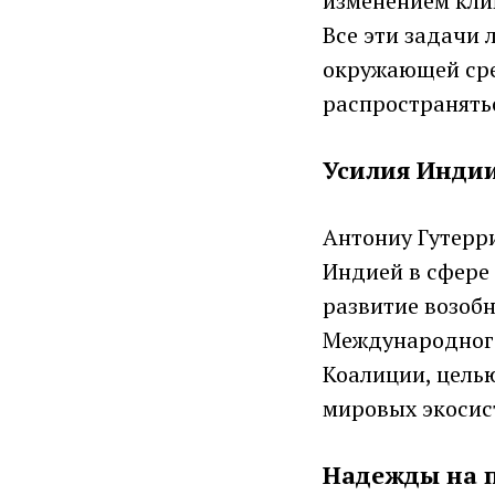
изменением кли
Все эти задачи 
окружающей сред
распространятьс
Усилия Индии
Антониу Гутерр
Индией в сфере 
развитие возоб
Международного
Коалиции, целью
мировых экосист
Надежды на п