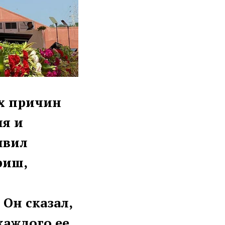
ых причин
ия и
явил
риш,
 Он сказал,
каждого ее