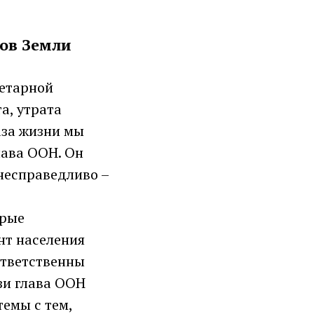
сов Земли
нетарной
а, утрата
аза жизни мы
глава ООН. Он
 несправедливо –
орые
нт населения
ответственны
зи глава ООН
емы с тем,