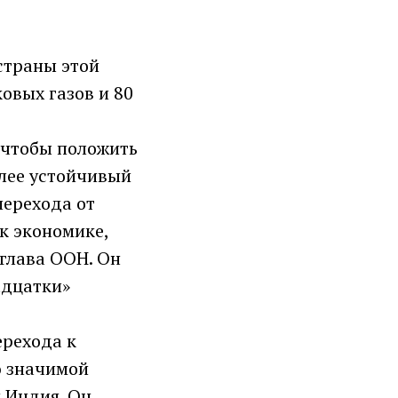
страны этой
овых газов и 80
, чтобы положить
олее устойчивый
перехода от
к экономике,
 глава ООН. Он
адцатки»
ерехода к
ю значимой
 Индия. Он