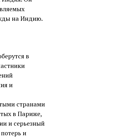
овляемых
ежды на Индию.
оберутся в
частники
ений
ия и
итыми странами
тых в Париже,
ии и серьезный
 потерь и