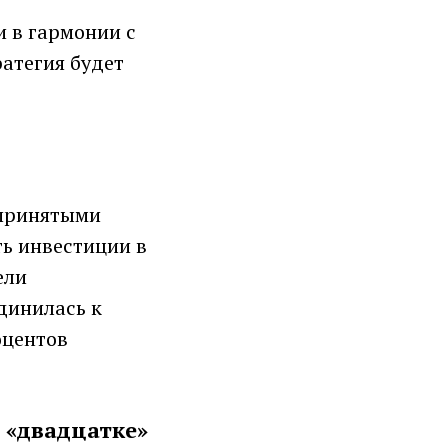
и в гармонии с
атегия будет
 принятыми
ть инвестиции в
ели
динилась к
оцентов
 «двадцатке»