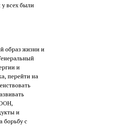
 у всех были
й образ жизни и
 Генеральный
ергии и
а, перейти на
енствовать
азвивать
 ООН,
дукты и
а борьбу с