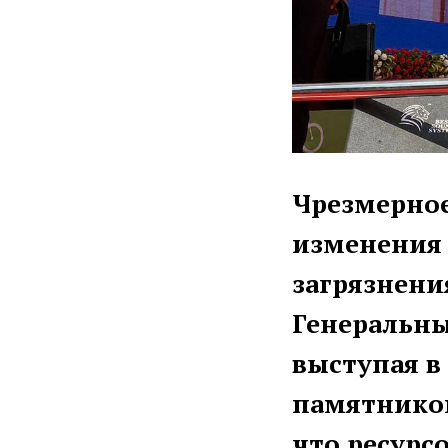
Чрезмерное
изменения 
загрязнени
Генеральны
выступая в
памятником
что ресурс