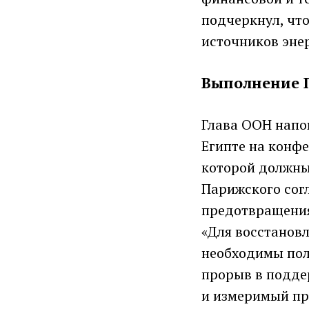
подчеркнул, чт
источников энер
Выполнение 
Глава ООН напо
Египте на конф
которой должны
Парижского сог
предотвращения
«Для восстанов
необходимы пол
прорыв в подде
и измеримый пр