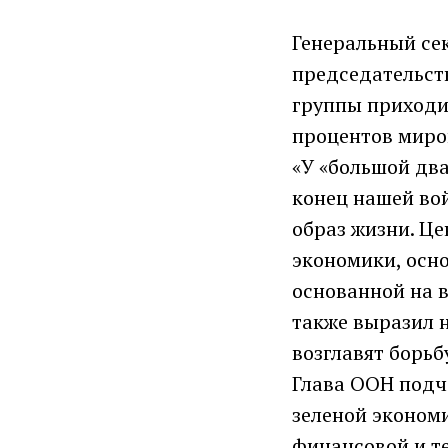
Генеральный се
председательств
группы приходи
процентов миро
«У «большой два
конец нашей во
образ жизни. Це
экономики, осно
основанной на в
также выразил н
возглавят борьб
Глава ООН подч
зеленой эконом
финансовой и т