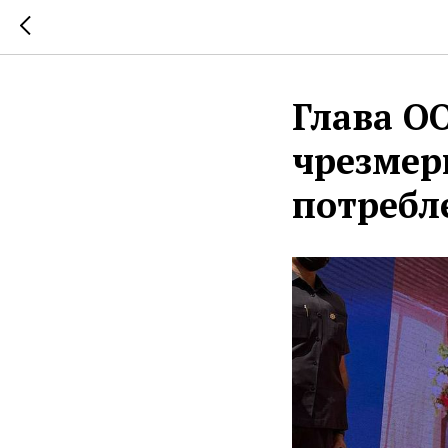
Глава О
чрезмер
потребл