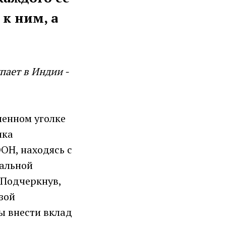
к ним, а
пает в Индии -
ленном уголке
ика
ОН, находясь с
нальной
 Подчеркнув,
зой
ы внести вклад