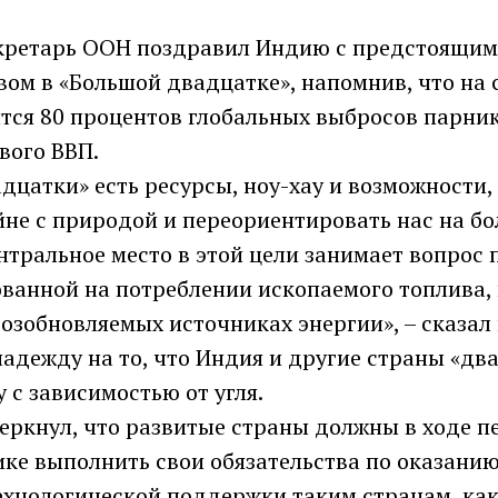
кретарь ООН поздравил Индию с предстоящим
ом в «Большой двадцатке», напомнив, что на 
тся 80 процентов глобальных выбросов парник
вого ВВП.
дцатки» есть ресурсы, ноу-хау и возможности
йне с природой и переориентировать нас на б
нтральное место в этой цели занимает вопрос 
ванной на потреблении ископаемого топлива, 
озобновляемых источниках энергии», – сказал
адежду на то, что Индия и другие страны «дв
у с зависимостью от угля.
еркнул, что развитые страны должны в ходе п
ике выполнить свои обязательства по оказани
ехнологической поддержки таким странам, как