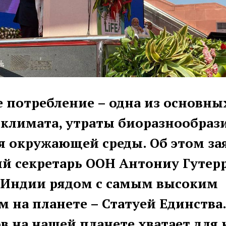
 потребление – одна из основн
климата, утраты биоразнообраз
я окружающей среды. Об этом за
й секретарь ООН Антониу Гутер
 Индии рядом с самым высоким
 на планете – Статуей Единства.
ов на нашей планете хватает для 