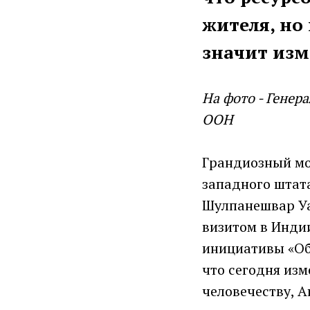
жителя, но
значит изм
На фото - Генер
ООН
Грандиозный мо
западного штат
Шулпанешвар Уа
визитом в Инди
инициативы «Об
что сегодня изм
человечеству, А