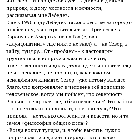
на Север - от городской суеты к дикой и дивной
природе, к дому, честности и вечности, -
рассказывал мне Лебедев.
Ещё в 1990 году Лебедев писал о бегстве из городов
от «беспредела потребительства». Причём не в
Европу или Америку, не на Гоа (слова
«даунфиштинг» ещё никто не знал), а – на Север, в
тайгу, тундру... От «проблем» - к настоящим
трудностям, к вопросам жизни и смерти,
ответственности и долга; туда, где эти понятия ещё
не истрепались, не прогнили, как в южном
ненадёжном климате. Север - уже потому высшее
благо, что допроявляет в человеке всё подлинно
человеческое. Когда мы поймём, что северность
России – не проклятие, а благословение? Что работа
– это не только про деньги, но и про душу? Что
природа – не только фотосинтез и красота, но и та
самая «философия общего дела»?
- Когда вокруг тундра, и, чтобы выжить, нужно
сопротивляться дикой природе, - это создаёт