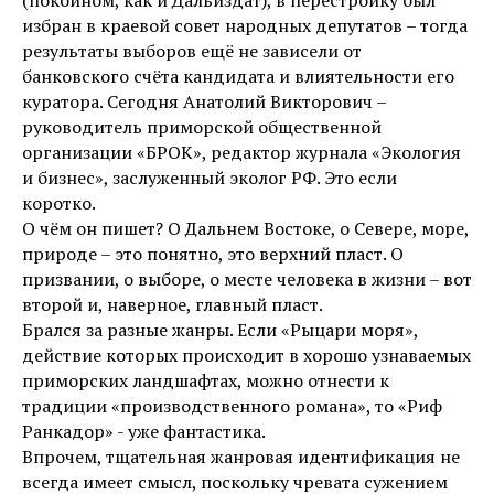
(покойном, как и Дальиздат), в перестройку был
избран в краевой совет народных депутатов – тогда
результаты выборов ещё не зависели от
банковского счёта кандидата и влиятельности его
куратора. Сегодня Анатолий Викторович –
руководитель приморской общественной
организации «БРОК», редактор журнала «Экология
и бизнес», заслуженный эколог РФ. Это если
коротко.
О чём он пишет? О Дальнем Востоке, о Севере, море,
природе – это понятно, это верхний пласт. О
призвании, о выборе, о месте человека в жизни – вот
второй и, наверное, главный пласт.
Брался за разные жанры. Если «Рыцари моря»,
действие которых происходит в хорошо узнаваемых
приморских ландшафтах, можно отнести к
традиции «производственного романа», то «Риф
Ранкадор» - уже фантастика.
Впрочем, тщательная жанровая идентификация не
всегда имеет смысл, поскольку чревата сужением