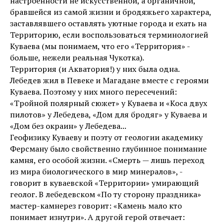
настроенности не искусственной, а органичной,
бравшейся из самой жизни и бродяжьего характера,
заставлявшего оставлять уютные города и ехать на
Территорию, если воспользоваться терминологией
Куваева (мы понимаем, что его «Территория» -
больше, нежели реальная Чукотка).
Территория (и Акватория!) у них была одна.
Лебедев жил в Певеке и Магадане вместе с героями
Куваева. Поэтому у них много пересечений:
«Тройной полярный сюжет» у Куваева и «Коса двух
пилотов» у Лебедева, «Дом для бродяг» у Куваева и
«Дом без окраин» у Лебедева...
Геофизику Куваеву и поэту от геологии академику
Ферсману было свойственно глубинное понимание
камня, его особой жизни. «Смерть — лишь переход
из мира биологического в мир минералов», -
говорит в куваевской «Территории» умирающий
геолог. В лебедевском «По ту сторону праздника»
мастер-камнерез говорит: «Камень мало кто
понимает изнутри». А другой герой отвечает: