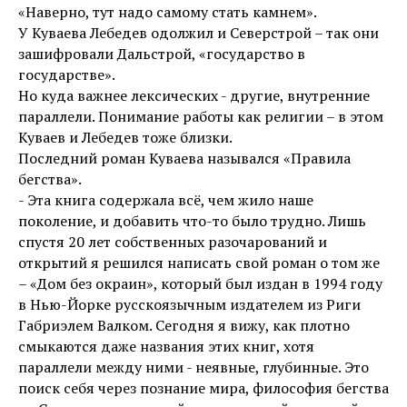
«Наверно, тут надо самому стать камнем».
У Куваева Лебедев одолжил и Северстрой – так они
зашифровали Дальстрой, «государство в
государстве».
Но куда важнее лексических - другие, внутренние
параллели. Понимание работы как религии – в этом
Куваев и Лебедев тоже близки.
Последний роман Куваева назывался «Правила
бегства».
- Эта книга содержала всё, чем жило наше
поколение, и добавить что-то было трудно. Лишь
спустя 20 лет собственных разочарований и
открытий я решился написать свой роман о том же
– «Дом без окраин», который был издан в 1994 году
в Нью-Йорке русскоязычным издателем из Риги
Габриэлем Валком. Сегодня я вижу, как плотно
смыкаются даже названия этих книг, хотя
параллели между ними - неявные, глубинные. Это
поиск себя через познание мира, философия бегства