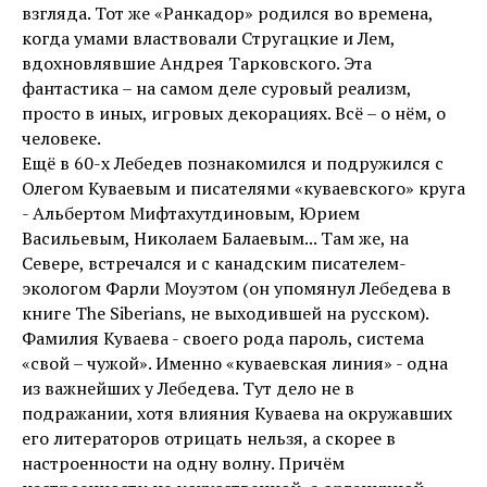
взгляда. Тот же «Ранкадор» родился во времена,
когда умами властвовали Стругацкие и Лем,
вдохновлявшие Андрея Тарковского. Эта
фантастика – на самом деле суровый реализм,
просто в иных, игровых декорациях. Всё – о нём, о
человеке.
Ещё в 60-х Лебедев познакомился и подружился с
Олегом Куваевым и писателями «куваевского» круга
- Альбертом Мифтахутдиновым, Юрием
Васильевым, Николаем Балаевым... Там же, на
Севере, встречался и с канадским писателем-
экологом Фарли Моуэтом (он упомянул Лебедева в
книге The Siberians, не выходившей на русском).
Фамилия Куваева - своего рода пароль, система
«свой – чужой». Именно «куваевская линия» - одна
из важнейших у Лебедева. Тут дело не в
подражании, хотя влияния Куваева на окружавших
его литераторов отрицать нельзя, а скорее в
настроенности на одну волну. Причём