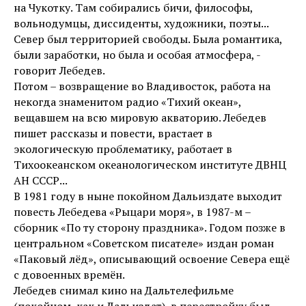
на Чукотку. Там собирались бичи, философы,
вольнодумцы, диссиденты, художники, поэты...
Север был территорией свободы. Была романтика,
были заработки, но была и особая атмосфера, -
говорит Лебедев.
Потом – возвращение во Владивосток, работа на
некогда знаменитом радио «Тихий океан»,
вещавшем на всю мировую акваторию. Лебедев
пишет рассказы и повести, врастает в
экологическую проблематику, работает в
Тихоокеанском океанологическом институте ДВНЦ
АН СССР...
В 1981 году в ныне покойном Дальиздате выходит
повесть Лебедева «Рыцари моря», в 1987-м –
сборник «По ту сторону праздника». Годом позже в
центральном «Советском писателе» издан роман
«Паковый лёд», описывающий освоение Севера ещё
с довоенных времён.
Лебедев снимал кино на Дальтелефильме