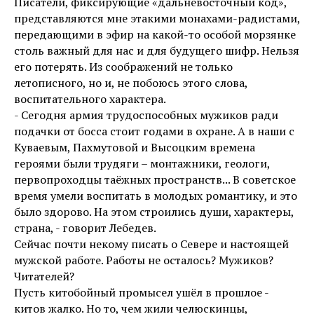
Писатели, фиксирующие «дальневосточный код»,
представляются мне этакими монахами-радистами,
передающими в эфир на какой-то особой морзянке
столь важный для нас и для будущего шифр. Нельзя
его потерять. Из соображений не только
летописного, но и, не побоюсь этого слова,
воспитательного характера.
- Сегодня армия трудоспособных мужиков ради
подачки от босса стоит годами в охране. А в наши с
Куваевым, Пахмутовой и Высоцким времена
героями были трудяги – монтажники, геологи,
первопроходцы таёжных пространств... В советское
время умели воспитать в молодых романтику, и это
было здорово. На этом строились души, характеры,
страна, - говорит Лебедев.
Сейчас почти некому писать о Севере и настоящей
мужской работе. Работы не осталось? Мужиков?
Читателей?
Пусть китобойный промысел ушёл в прошлое -
китов жалко. Но то, чем жили челюскинцы,