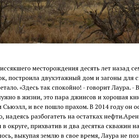
иссякшего месторождения десять лет назад се
к, построила двухэтажный дом и загоны для с
тало. «Здесь так спокойно! - говорит Лаура. - В
ужно в жизни, это пара джинсов и хорошая кни
 Сьюэлл, и все пошло прахом. В 2014 году он о
, надеясь разбогатеть на остатках нефти.Аре
в округе, прихватив и два десятка скважин н
лось, выкупая землю в свое время, Лаура не по