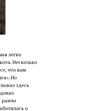
мья легко
кота. Несколько
се, что вам
га». Но
сновал здесь
ндовал
а ранчо
заботилась о