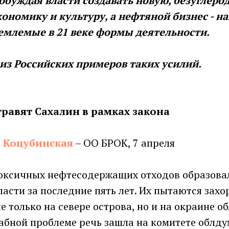
побуждая власти создавать новую, безуглеро
ономику и культуру, а нефтяной бизнес - н
емлемые в 21 веке формы деятельности.
из Российских примеров таких усилий.
равят Сахалин в рамках закона
а Коцубинская
– ОО БРОК, 7 апреля
оксичных нефтесодержащих отходов образовал
асти за последние пять лет. Их пытаются захо
е только на севере острова, но и на окраине о
абной проблеме речь зашла на комитете облду