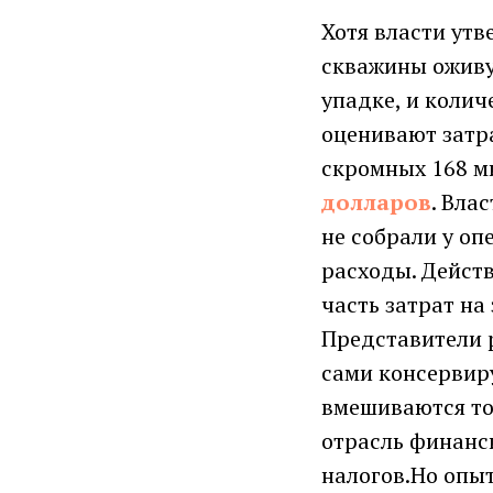
Хотя власти утв
скважины оживут
упадке, и колич
оценивают затра
скромных 168 м
долларов
. Вла
не собрали у оп
расходы. Дейст
часть затрат на
Представители 
сами консервир
вмешиваются тол
отрасль финанс
налогов.Но опыт