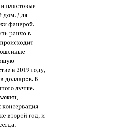
 и пластовые
 дом. Для
ужи фанерой.
ить ранчо в
 происходит
брошенные
ающую
тве в 2019 году,
в долларов. В
много лучше.
важин,
х консервация
е второй год, и
сегда.