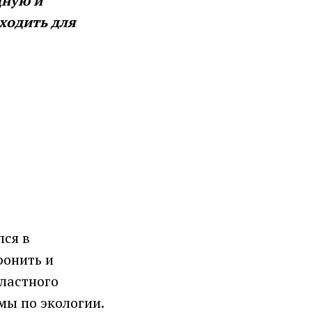
дную и
аходить для
ся в
ронить и
бластного
мы по экологии.