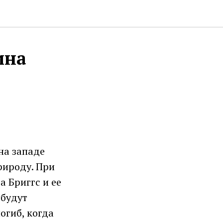
ина
на западе
рироду. При
а Бриггс и ее
 будут
огиб, когда