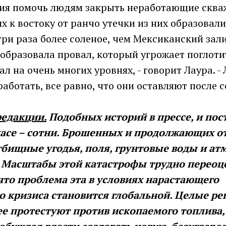
ия помочь людям закрыть неработающие скваж
х к востоку от ранчо утечки из них образовал
 три раза более соленое, чем Мексиканский зал
образовала провал, который угрожает поглоти
ал на очень многих уровнях, - говорит Лаура. 
работать, все равно, что они оставляют после с
едакции.
Подобных историй в прессе, и по
хасе – сотни. Брошенных и продолжающих о
бищные угодья, поля, грунтовые воды и ат
. Масштабы этой катастрофы трудно переоце
что проблема эта в условиях нарастающего
о кризиса становится глобальной. Целые ре
е протестуют против ископаемого топлива,