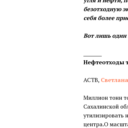
угля и нефти, 
безотходную эк
себя более при
Вот лишь один 
________
Нефтеотходы т
АСТВ,
Светлан
Миллион тонн т
Сахалинской обл
утилизировать н
центра.О масшт