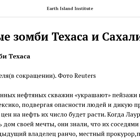
Earth Island Institute
е зомби Техаса и Сахал
би Техаса
еля(в сокращении). Фото Reuters
нных нефтяных скважин «украшают» пейзажи 
ексико, подвергая опасности людей и дикую п
цен на нефть их число будет расти. Когда Лаур
 дом своей мечты, они знали, что их соседями
дыдущий владелец ранчо, местный прокурор,п