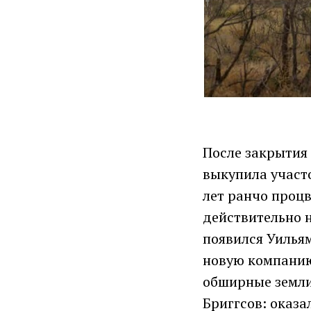
После закрытия 
выкупила участо
лет ранчо процве
действительно н
появился Уильям
новую компанию
обширные земли 
Бриггсов: оказа