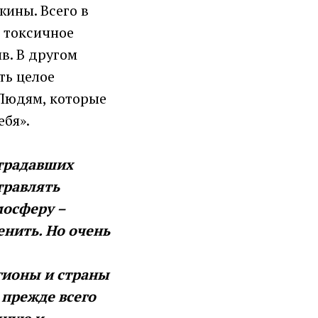
ины. Всего в
и токсичное
ив. В другом
ть целое
- Людям, которые
ебя».
страдавших
травлять
мосферу –
нить. Но очень
гионы и страны
 прежде всего