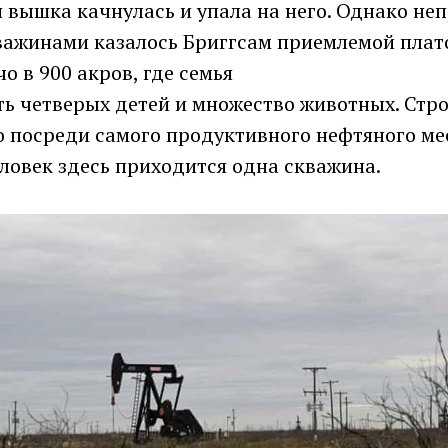
 вышка качнулась и упала на него. Однако не
кважинами казалось Бриггсам приемлемой плат
о в 900 акров, где семья
ть четверых детей и множество животных. Стр
о посреди самого продуктивного нефтяного м
ловек здесь приходится одна скважина.