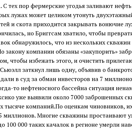
. С тех пор фермерские угодья заливают нефть
орых лужах может целиком утонуть двухэтажный
етей и скота приходится закрывать вонючие л
нчилась, но Бриггсам хватило, чтобы преврат
вок обнаружилось, что из нескольких скважин
 По закону компании обязаны «закупорить» за
ом, чтобы избежать этого, и очистить прилег
Сьюэлл заткнул лишь одну, объявив о банкротс
одали в суд за обман инвесторов на 7 миллионо
огда-то нефтеносного бассейна ситуация нена
ксико уже выявили около 7000 заброшенных ск
 тысяче компаний.По оценкам чиновников, и
5 миллионов. Многие скважины простаивают уж
до 100 000 таких качалок в регионе умерли нав