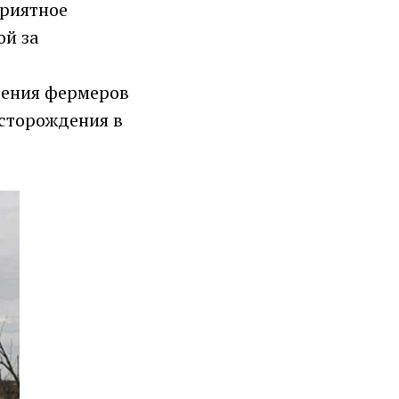
приятное
ой за
оения фермеров
есторождения в