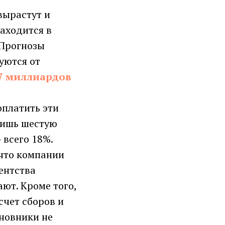
вырастут и
находится в
 Прогнозы
уются от
7 миллиардов
оплатить эти
лишь шестую
 всего 18%.
 что компании
ентства
ют. Кроме того,
счет сборов и
иновники не