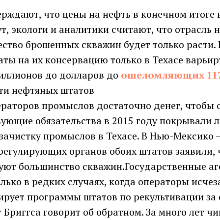
ерждают, что цены на нефть в конечном итоге 
, экологи и аналитики считают, что отрасль 
ество брошенных скважин будет только расти.
ты на их консервацию только в Техасе варьир
иллионов до долларов до
ошеломляющих 11
сти нефтяных штатов
ераторов промыслов достаточно денег, чтобы 
вующие обязательства в 2015 году покрывали 
 зачистку промыслов в Техасе. В Нью-Мексико –
регулирующих органов обоих штатов заявили,
уют большинство скважин.Государственные аг
ько в редких случаях, когда операторы исчеза
ирует программы штатов по рекультивации за 
 Бриггса говорит об обратном. За много лет ч