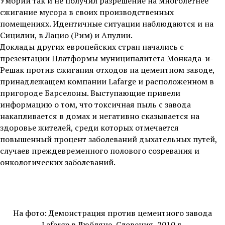
Умбрии так и не получил разрешение на многолетнее
сжигание мусора в своих производственных
помещениях. Идентичные ситуации наблюдаются и на
Сицилии, в Лацио (Рим) и Апулии.
Доклады других европейских стран начались с
презентации Платформы муниципалитета Монкада-и-
Решак против сжигания отходов на цементном заводе,
принадлежащем компании Lafarge и расположенном в
пригороде Барселоны. Выступающие привели
информацию о том, что токсичная пыль с завода
накапливается в домах и негативно сказывается на
здоровье жителей, среди которых отмечается
повышенный процент заболеваний дыхательных путей,
случаев преждевременного полового созревания и
онкологических заболеваний.
На фото: Демонстрация против цементного завода
Lafarge в Любляне, Словения, 2010 г.