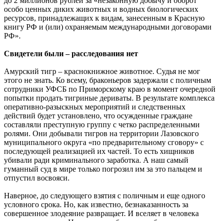
до 2 миллионов рублей за «незаконную добычу и оборот
особо ценных диких животных и водных биологических
ресурсов, принадлежащих к видам, занесенным в Красную
книгу РФ и (или) охраняемым международными договорами
РФ».
Свидетели были – расследования нет
Амурский тигр – краснокнижное животное. Судья не мог
этого не знать. Ко всему, браконьеров задержали с поличным
сотрудники УФСБ по Приморскому краю в момент очередной
попытки продать тигриные дериваты. В результате комплекса
оперативно-разыскных мероприятий и следственных
действий будет установлено, что осужденные граждане
составляли преступную группу с четко распределенными
ролями. Они добывали тигров на территории Лазовского
муниципального округа «по предварительному сговору» с
последующей реализацией их частей. То есть хищников
убивали ради криминального заработка. А наш самый
гуманный суд в мире только погрозил им за это пальцем и
отпустил восвояси.
Наверное, до следующего взятия с поличным и еще одного
условного срока. Но, как известно, безнаказанность за
совершенное злодеяние развращает. И вселяет в человека