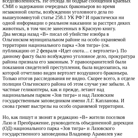
вседозволенность. Не отсюда ли бодрые сообщения краевых
СМИ о задержании очередных браконьеров во время
незаконной охоты, возбуждении уголовного дела по
вышеупомянутой статье 258.1 УК РФ? И практически ни
одной информации о реальном наказании за расстрел диких
животных, в том числе занесенных в Красную книгу.
Два месяца назад «В» писал об убийстве изюбра в
Ольгинском муниципальном районе на особо охраняемой
территории национального парка «Зов тигра» (см.
публикацию от 2 февраля «Идет охота… с вертолета»). По
данному факту было возбуждено уголовное дело, прокуратура
района признала его законным. У правоохранителей были
показания свидетелей преступления, была видеозапись, на
которой отчетливо виден вертолет воздушного браконьера.
Только итогов расследования не видно. Скорее всего, в отделе
полиции Ольгинского района об этом случае уже забыли. А
частные геликоптеры, как и прежде, летают над
национальным парком «Зов тигра» и над Лазовским
государственным заповедником имени Л.Г. Капланова. И
снова гремят выстрелы на особо охраняемой территории.
Но, как пишут и звонят в редакцию «В» жители поселков
Лазо и Преображение, руководитель объединенной дирекции
(ОД) национального парка «Зов тигра» и Лазовского
государственного заповедника Владимир Арамилев уже