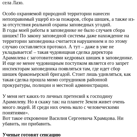
села Лазо.
Особо охраняемой природной территории нанесен
непоправимый ущерб из-за пожаров, сбора шишек, а также из-
за отсутствия реальной охраны заповедных угодий.
В годы моей работы в заповеднике не было случаев сбора
шишек! По закону заповедной системы даже нахождение на
территории заповедника считается нарушением и по этому
случаю составляется протокол. А тут – даже в уме не
укладывается! – такая чудовищная сделка директора
Арамилева с заготовителями кедровых шишек в заповеднике.
И еще не менее чудовищным поступком является его запрет
инспекторам заповедника появляться там, где идет сбор
шишек браконьерской бригадой. Стоит лишь удивляться, как
такая сделка прошла мимо сотрудников районной
прокуратуры, полиции и местной администрации.
У меня нет каких-то личных претензий к господину
Арамилеву. Но я скажу так: на планете Земля живет очень
много людей. И среди них очень мало с человеческими
понятиями».
Вот такое откровение Василия Сергеевича Храмцова. Ни
убавить, ни прибавить.
Ученые готовят сенсацию