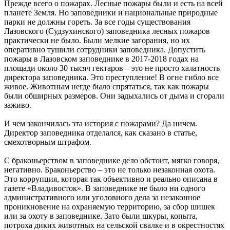
Прежде всего о пожарах. Лесные пожары были и есть на всей
планете Земля. Но заповедники и национальные природные
парки не должны гореть. За все годы существования
Лазовского (Судзухинского) заповедника лесных пожаров
практически не было. Были мелкие загорания, но их
оперативно тушили сотрудники заповедника. Допустить
пожары в Лазовском заповеднике в 2017-2018 годах на
площади около 30 тысяч гектаров – это не просто халатность
директора заповедника. Это преступление! В огне гибло все
живое. Животным негде было спрятаться, так как пожары
были обширных размеров. Они задыхались от дыма и сгорали
заживо.
И чем закончилась эта история с пожарами? Да ничем.
Директор заповедника отделался, как сказано в статье,
смехотворным штрафом.
С браконьерством в заповеднике дело обстоит, мягко говоря,
негативно. Браконьерство – это не только незаконная охота.
Это коррупция, которая так объективно и реально описана в
газете «Владивосток». В заповеднике не было ни одного
административного или уголовного дела за незаконное
проникновение на охраняемую территорию, за сбор шишек
или за охоту в заповеднике. Зато были шкуры, копыта,
потроха диких животных на сельской свалке и в окрестностях