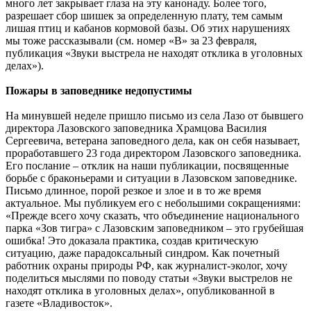
много лет закрывает глаза на эту канонаду. Более того,
разрешает сбор шишек за определенную плату, тем самым
лишая птиц и кабанов кормовой базы. Об этих нарушениях
мы тоже рассказывали (см. номер «В» за 23 февраля,
публикация «Звуки выстрела не находят отклика в уголовных
делах»).
Пожары в заповеднике недопустимы
На минувшей неделе пришло письмо из села Лазо от бывшего
директора Лазовского заповедника Храмцова Василия
Сергеевича, ветерана заповедного дела, как он себя называет,
проработавшего 23 года директором Лазовского заповедника.
Его послание – отклик на наши публикации, посвященные
борьбе с браконьерами и ситуации в Лазовском заповеднике.
Письмо длинное, порой резкое и злое и в то же время
актуальное. Мы публикуем его с небольшими сокращениями:
«Прежде всего хочу сказать, что объединение национального
парка «Зов тигра» с Лазовским заповедником – это грубейшая
ошибка! Это доказала практика, создав критическую
ситуацию, даже парадоксальный синдром. Как почетный
работник охраны природы РФ, как журналист-эколог, хочу
поделиться мыслями по поводу статьи «Звуки выстрелов не
находят отклика в уголовных делах», опубликованной в
газете «Владивосток».