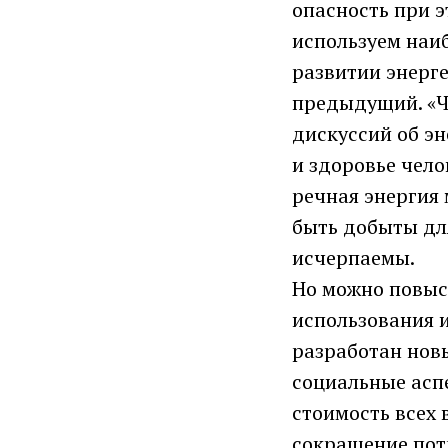
опасность при э
используем наи
развитии энерге
предыдущий. «Ч
дискуссий об эн
и здоровье чело
речная энергия
быть добыты для
исчерпаемы.
Но можно повыс
использования и
разработан новы
социальные асп
стоимость всех 
сокращение пот