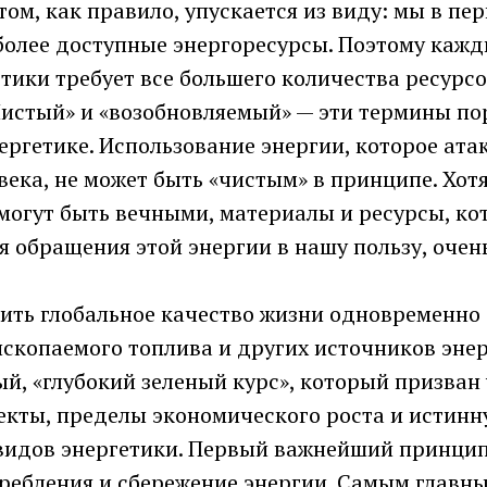
том, как правило, упускается из виду: мы в пе
более доступные энергоресурсы. Поэтому кажд
тики требует все большего количества ресурсо
истый» и «возобновляемый» — эти термины по
ергетике. Использование энергии, которое ата
века, не может быть «чистым» в принципе. Хотя
 могут быть вечными, материалы и ресурсы, к
 обращения этой энергии в нашу пользу, очен
ить глобальное качество жизни одновременно
скопаемого топлива и других источников энер
й, «глубокий зеленый курс», который призван
екты, пределы экономического роста и истинн
видов энергетики. Первый важнейший принцип 
ребления и сбережение энергии. Самым главн