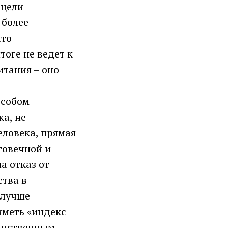
 цели
 более
что
оге не ведет к
итания – оно
особом
а, не
еловека, прямая
говечной и
а отказ от
ства в
 лучше
иметь «индекс
динственным