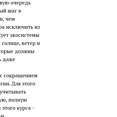
рвую очередь
ый шаг в
в, чем
ра исключить из
кует экосистемы
 солнце, ветер и
оторые должны
ь даже
 с сокращением
гии. Для этого
 учитывать
ую, полную
этого курса -
ым