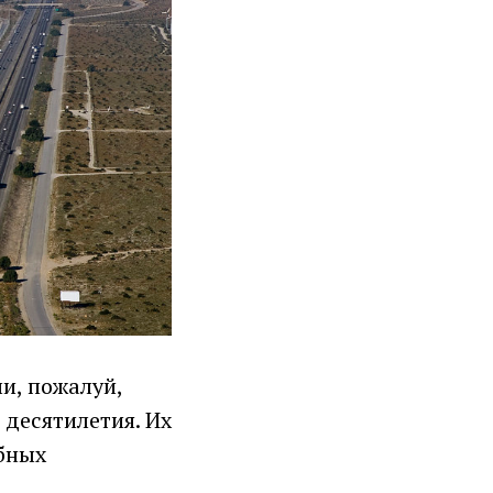
и, пожалуй,
 десятилетия. Их
бных
,