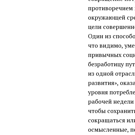
противоречием 
окружающей сре
цели совершенн
Один из способо
что видимо, ум
привычных соци
безработицу пу
из одной отрасл
развития», оказ
уровня потребле
рабочей недели
чтобы сохранит
сокращаться или
осмысленные, по