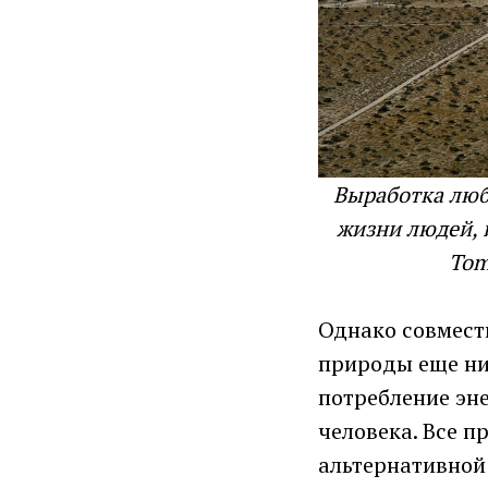
Выработка люб
жизни людей, и
Tom
Однако совмест
природы еще ник
потребление эн
человека. Все п
альтернативной