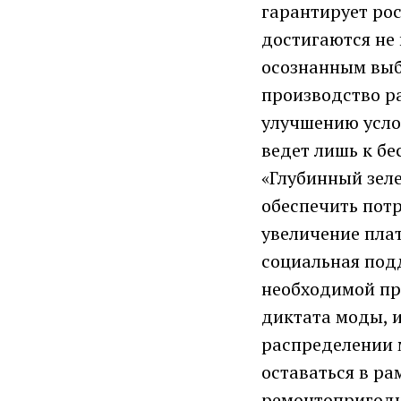
гарантирует рос
достигаются не
осознанным выбо
производство ра
улучшению усло
ведет лишь к б
«Глубинный зеле
обеспечить потр
увеличение плат
социальная под
необходимой про
диктата моды, 
распределении м
оставаться в ра
ремонтопригодн