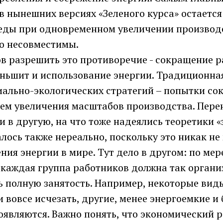
в нынешних версиях «Зеленого курса» остаетс
ды при одновременном увеличении производст
о несовместимы.
в разрешить это противоречие - сокращение р
еньшит и использование энергии. Традиционна
ально-экологических стратегий – попытки со
тем увеличения масштабов производства. Пере
и в другую, на что тоже надеялись теоретики «
алось также нереально, поскольку это никак н
ния энергии в мире. Тут дело в другом: по ме
 каждая группа работников должна так организ
ь полную занятость. Например, некоторые вид
 вовсе исчезать, другие, менее энергоемкие и 
являются. Важно понять, что экономический р