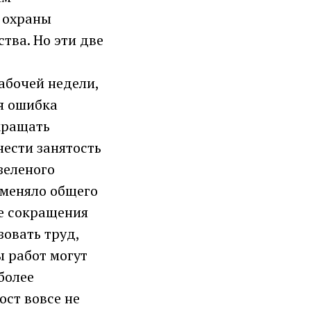
я охраны
ва. Но эти две
абочей недели,
я ошибка
кращать
нести занятость
зеленого
е меняло общего
ре сокращения
овать труд,
ы работ могут
более
ост вовсе не