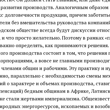
 развития производств. Аналогичным образом 
кс долговечности продукции, причем заботить
тели без вмешательства руководства компаний
юдском обществе всегда будут дискуссии относ
 и что просто желательно. Поэтому в рамках «
 важно определять, как принимаются решения.
ого производства состоит в том, что решения
корпорациями, а вовсе не главными производи
 членами общин и рабочими. Эту практику и н
енно, параллельно с необходимостью смены ме
й о характере и объемах производства, стави
пенсаций) бедным общинам в Африке, Латинс
уже стали жертвами империализма. Общеизвест
иродных энергоресурсов, ископаемых и возоб