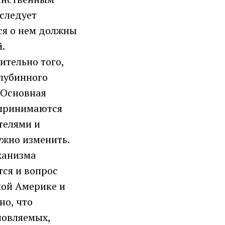
следует
ся о нем должны
.
ительно того,
глубинного
 Основная
 принимаются
телями и
ужно изменить.
ханизма
тся и вопрос
кой Америке и
но, что
новляемых,