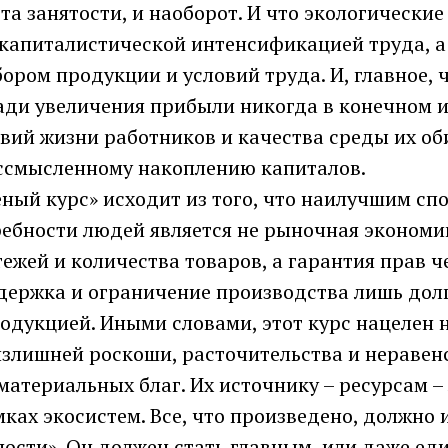
та занятости, и наоборот. И что экологические
 капиталистической интенсификацией труда, а
ром продукции и условий труда. И, главное, 
ди увеличения прибыли никогда в конечном ит
вий жизни работников и качества среды их об
ессмысленному накоплению капиталов.
ный курс» исходит из того, что наилучшим сп
ебности людей является не рыночная экономик
ежей и количества товаров, а гарантия прав ч
держка и ограничение производства лишь дол
дукцией. Иными словами, этот курс нацелен н
излишней роскоши, расточительства и неравен
атериальных благ. Их источнику – ресурсам –
мках экосистем. Все, что произведено, должно 
ости». Он должен стать главным, или даже е