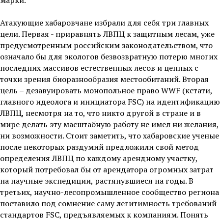
Атакующие хабаровчане избрали для себя три главных
цели. Первая - приравнять ЛВПЦ к защитным лесам, уже
предусмотренным российским законодательством, что
означало бы для экологов безвозвратную потерю многих
последних массивов естественных лесов и ценных с
точки зрения биоразнообразия местообитаний. Вторая
цель – дезавуировать монопольное право WWF (кстати,
главного идеолога и инициатора FSC) на идентификацию
ЛВПЦ, несмотря на то, что никто другой в стране и в
мире делать эту масштабную работу не имел ни желания,
ни возможности. Стоит заметить, что хабаровские ученые
после некоторых раздумий предложили свой метод
определения ЛВПЦ по каждому арендному участку,
который потребовал бы от арендатора огромных затрат
на научные экспедиции, растянувшиеся на годы. В
третьих, научно-лесопромышленное сообщество региона
поставило под сомнение саму легитимность требований
стандартов FSC, предъявляемых к компаниям. Понять