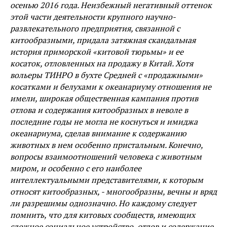
осенью 2016 года. Неизбежный негативный оттенок
этой части деятельности крупного научно-
развлекательного предприятия, связанной с
китообразными, придала затяжная скандальная
история приморской «китовой тюрьмы» и ее
косаток, отловленных на продажу в Китай. Хотя
вольеры ТИНРО в бухте Средней с «продажными»
косатками и белухами к океанариуму отношения не
имели, широкая общественная кампания против
отлова и содержания китообразных в неволе в
последние годы не могла не коснуться и имиджа
океанариума, сделав внимание к содержанию
животных в нем особенно пристальным. Конечно,
вопросы взаимоотношений человека с животным
миром, и особенно с его наиболее
интеллектуальными представителями, к которым
относят китообразных, - многообразны, вечны и вряд
ли разрешимы однозначно. Но каждому следует
помнить, что для китовых сообществ, имеющих
сложное социальное устройство, отлов и содержание