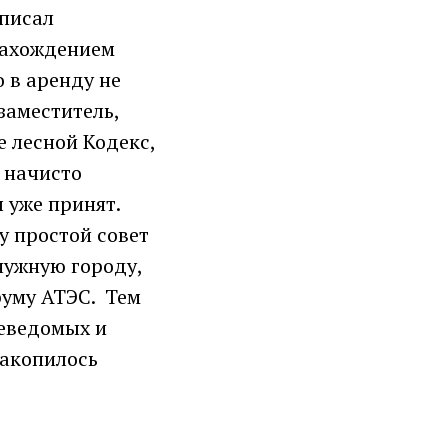
аписал
 нахождением
о в аренду не
заместитель,
е лесной Кодекс,
, начисто
 уже принят.
у простой совет
нужную городу,
оруму АТЭС. Тем
неведомых и
накопилось