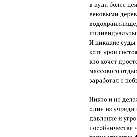
в куда более це
вековыми дерев
водохранилище, 
индивидуальных
И никакие суды 
хотя урон состо
кто хочет прост
массового отдых
заработал с неб
Никто и не делал
один из учреди
давление и угр
пособничестве 