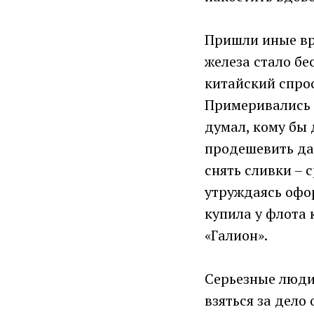
Пришли иные вр
железа стало бе
китайский спрос
Примеривались к
думал, кому бы 
продешевить да 
снять сливки – 
утруждаясь офо
купила у флота
«Галион».
Серьезные люди,
взяться за дело