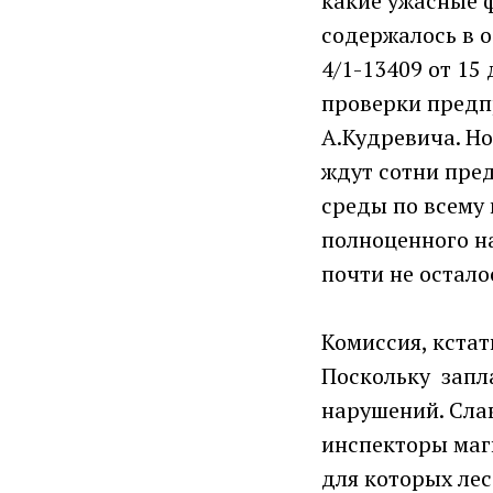
какие ужасные ф
содержалось в 
4/1-13409 от 15
проверки предп
А.Кудревича. Н
ждут сотни пре
среды по всему
полноценного н
почти не остало
Комиссия, кстат
Поскольку запл
нарушений. Сла
инспекторы маг
для которых лес