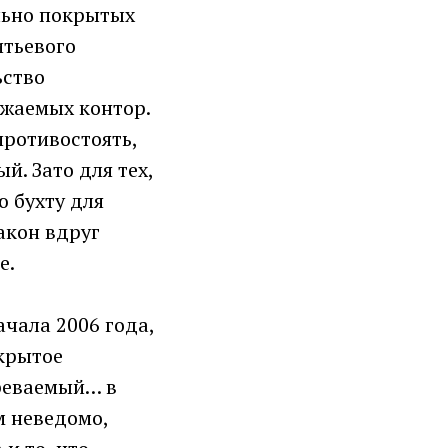
ально покрытых
итьевого
ьство
ажаемых контор.
противостоять,
й. Зато для тех,
ю бухту для
акон вдруг
е.
ачала 2006 года,
крытое
зреваемый… в
м неведомо,