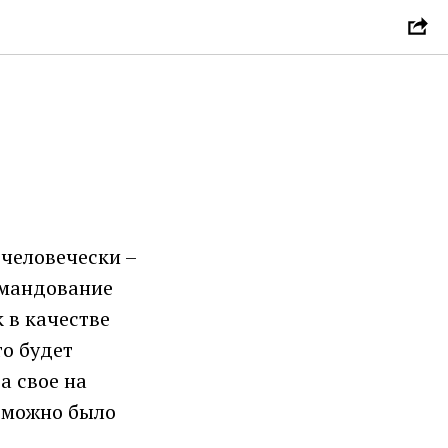
-человечески –
омандование
 в качестве
то будет
а свое на
о можно было