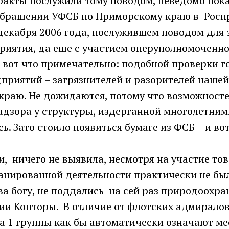
акты послужили тому поводом, неведомо пока 
обращении УФСБ по Приморскому краю в Рос
 декабря 2006 года, послужившем поводом для
риятия, да еще с участием оперуполномоченн
о вот что примечательно: подобной проверки 
дприятий – загрязнителей и разорителей наше
 краю. Не дожидаются, потому что возможносте
адзора у структуры, издерганной многолетни
сь. Зато стоило появиться бумаге из ФСБ – и во
и, ничего не выявила, несмотря на участие тов
анированной деятельности практически не был
ва богу, не поддались на сей раз природоохр
ии Конторы. В отличие от флотских адмиралов
а 1 группы как бы автоматически означают мес