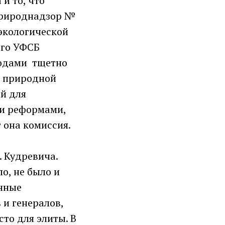
и то, что
природнадзор №
 экологической
ого УФСБ
годами тщетно
й природной
й для
ми реформами,
т она комиссия.
. Кудревича.
о, не было и
анные
 и генералов,
то для элиты. В