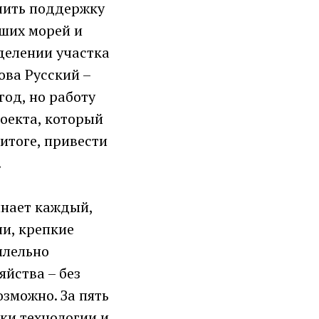
учить поддержку
аших морей и
делении участка
ова Русский –
год, но работу
роекта, который
итоге, привести
.
инает каждый,
ни, крепкие
ллельно
яйства – без
озможно. За пять
ки технологии и