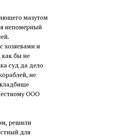
кающего мазутом
лся непомерный
ей.
с хозяевами и
 как бы не
ка суд да дело
кораблей, не
 кладбище
 местному ООО
ом, решили
остный для