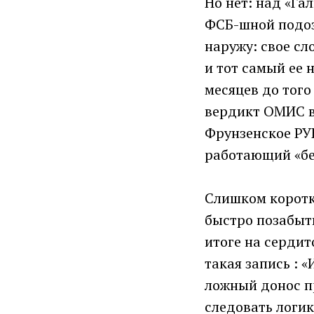
Но нет: над «Га
ФСБ-шной подоз
наружу: свое сл
и тот самый ее 
месяцев до тог
вердикт ОМИС в
Фрунзенское РУ
работающий «бе
Слишком коротк
быстро позабыть
итоге на серди
такая запись : 
ложный донос пр
следовать логик