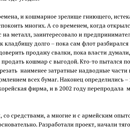
емена, и кошмарное зрелище гниющего, исте
спокоить многих. А со временем, когда откры
 на металл, заинтересовало и предпринимател
 кладбищу долго – пока сам флот разбирался 
доверить продажу свалки, пока власти думали,
продать кошмар с выгодой. Кто-то пытался по
срезать наименее затратные надводные части 
рмлением всех бумаг. Наконец определились –
 корейская фирма, и в 2002 году перепродала
 со средствами, а многие и с армейским опыт
 основательно. Разработали проект, начали тяг