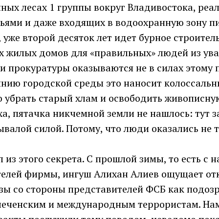
нных лесах 1 группы вокруг Владивостока, ре
ьями и даже входящих в водоохранную зону п
уже второй десяток лет идет бурное строител
 жилых домов для «правильных» людей из ув
и прокуратуры оказываются не в силах этому 
янию городской среды это наносит колоссальны
о убрать старый хлам и освободить живописну
а, пятачка никчемной земли не нашлось: тут з
ывалой силой. Потому, что люди оказались не т
 из этого секрета. С прошлой зимы, то есть с н
телей фирмы, ингуш Алихан Алиев ощущает от
озы со стороны представителей ФСБ как подо
чеченским и международным террористам. На