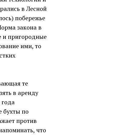
ирались в Лесной
илось) побережье
Норма закона в
ые и пригородные
ование ими, то
стких
ывающая те
зять в аренду
 года
е бухты по
ажает против
напоминать, что