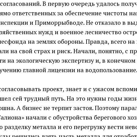
 согласований. В первую очередь удалось пол
рямо ответственных за обеспечение чистоты н
инспекции и Приморрыбводе. Не отказало в вы
озяйственных нужд и военное лесничество остр
есфонда на землях обороны. Правда, всего на 
ли на свой страх и риск. Начали, понятно, с п
и на экологическую экспертизу и, в конечном 
учению главной лицензии на водопользование
 согласовывать проект, знает и с ужасом вспом
ошел сей трудный путь. На это нужны годы жиз
ошна. А бизнес не терпит застоя. Поэтому пара
алиона» начали с обустройства берегового хоз
 разделку металла и его перегрузку вести нев
ды решились взять часть металла для отработ