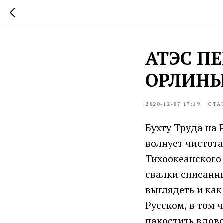
АТЭС П
ОРЛИН
2020-12-07 17:19
СТА
Бухту Труда на 
волнует чистота
Тихоокеанского 
свалки списанны
выглядеть и как
Русском, в том 
пакостить вдово