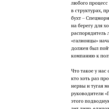
любого процесс
в структурах, п
бухт – Спецмор
на берегу для х
распорядитель л
«галионцы» нача
должен был пойт
компанию к пол
Что такое у нас
кто хоть раз пр
нервы и тугая м
руководители «Г
этого подводную
лет лишь единож