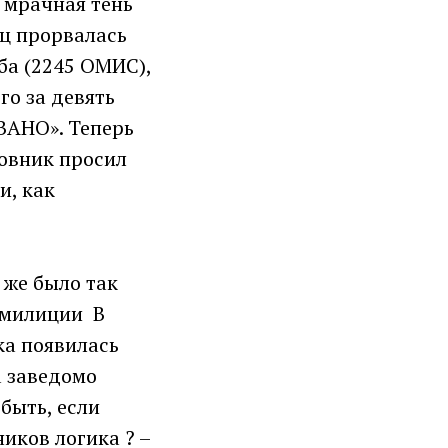
 мрачная тень
ец прорвалась
ба (2245 ОМИС),
го за девять
ВАНО». Теперь
овник просил
и, как
 же было так
в милиции В
ка появилась
а заведомо
быть, если
иков логика ? –