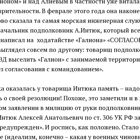
лионом» и над Алиевым в частности уже витала
рительности. В феврале этого года она након
ово сказала та самая морская инженерная служ
начальник подполковник А.Интюк, который все
о написал на ходатайстве «Галиона» «СОГЛАСО
ыглядел совсем по другому: товарищ подполк
ВД выселить «Галион» с занимаемой территори
з согласования с командованием».
а оказалась у товарища Интюка память – надо
 о своей резолюции! Похоже, это заметили и 
том заявлении в милицию от руки подполковни
«Интюк Алексей Анатольевич по ст. 306 УК РФ з
едупрежден». И роспись, как положено. Стало 
е (идеализм, конечно – какая у военных чиновн