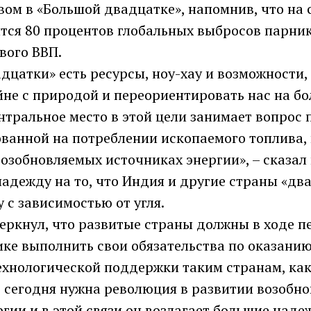
ом в «Большой двадцатке», напомнив, что на 
тся 80 процентов глобальных выбросов парник
вого ВВП.
дцатки» есть ресурсы, ноу-хау и возможности
йне с природой и переориентировать нас на б
нтральное место в этой цели занимает вопрос 
ванной на потреблении ископаемого топлива, 
озобновляемых источниках энергии», – сказал
адежду на то, что Индия и другие страны «дв
у с зависимостью от угля.
еркнул, что развитые страны должны в ходе п
ике выполнить свои обязательства по оказани
ехнологической поддержки таким странам, как
о сегодня нужна революция в развитии возобн
гии и в этой связи он возлагает большие над