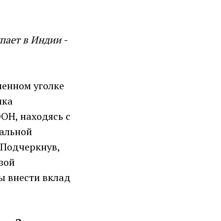
пает в Индии -
ленном уголке
ика
ОН, находясь с
нальной
 Подчеркнув,
зой
ы внести вклад