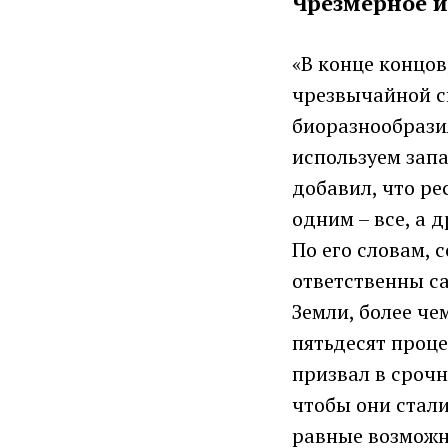
Чрезмерное и
«В конце концов
чрезвычайной си
биоразнообрази
используем запа
добавил, что ре
одним – все, а 
По его словам, 
ответственны с
Земли, более че
пятьдесят проце
призвал в срочн
чтобы они стал
равные возможн