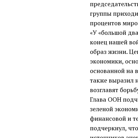
председательств
группы приходи
процентов миро
«У «большой два
конец нашей во
образ жизни. Це
экономики, осно
основанной на в
также выразил н
возглавят борьб
Глава ООН подч
зеленой эконом
финансовой и т
подчеркнул, чт
источников энер