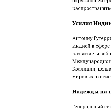
окружающей сред
распространятьс
Усилия Индии
Антониу Гутерр
Индией в сфере 
развитие возоб
Международного
Коалиции, целью
мировых экосист
Надежды на п
Генеральный се