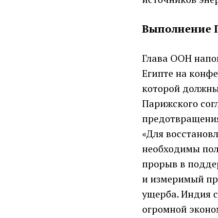
Выполнение 
Глава ООН напо
Египте на конф
которой должны
Парижского сог
предотвращения
«Для восстанов
необходимы пол
прорыв в подде
и измеримый пр
ущерба. Индия с
огромной эконо