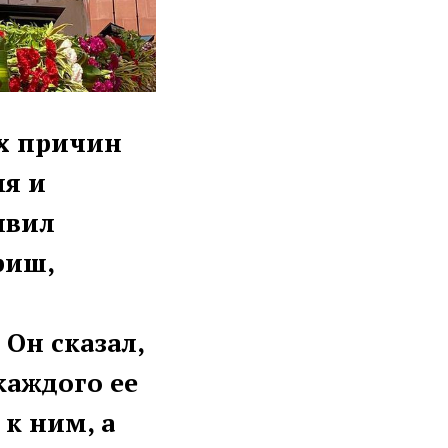
ых причин
ия и
явил
риш,
 Он сказал,
каждого ее
к ним, а