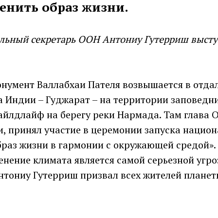
енить образ жизни.
альный секретарь ООН Антониу Гутерриш высту
нумент Валлабхаи Пателя возвышается в отда
а Индии – Гуджарат – на территории заповедн
йлдлайф на берегу реки Нармада. Там глава О
и, принял участие в церемонии запуска нацио
раз жизни в гармонии с окружающей средой».
енение климата является самой серьезной угро
нтониу Гутерриш призвал всех жителей планет