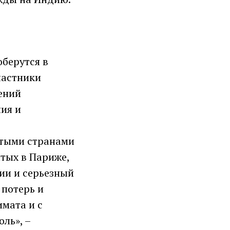
оберутся в
частники
ений
ия и
итыми странами
тых в Париже,
ии и серьезный
 потерь и
имата и с
ль», –