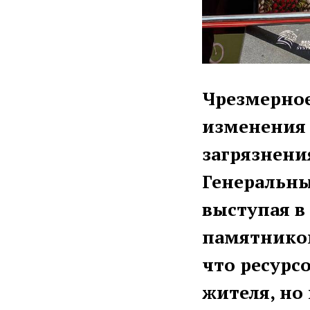
Чрезмерное
изменения 
загрязнени
Генеральны
выступая в
памятником
что ресурс
жителя, но