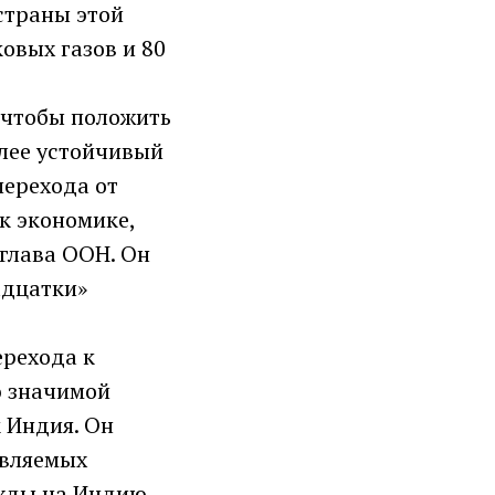
страны этой
овых газов и 80
, чтобы положить
олее устойчивый
перехода от
к экономике,
 глава ООН. Он
адцатки»
ерехода к
ю значимой
 Индия. Он
овляемых
ежды на Индию.