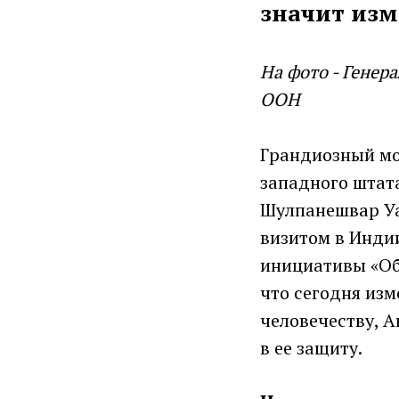
значит изм
На фото - Генер
ООН
Грандиозный мо
западного штат
Шулпанешвар Уа
визитом в Инди
инициативы «Об
что сегодня изм
человечеству, А
в ее защиту.