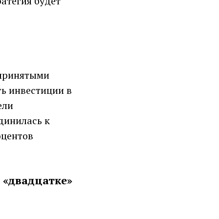
атегия будет
 принятыми
ть инвестиции в
ели
динилась к
оцентов
 «двадцатке»