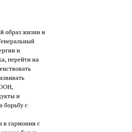
й образ жизни и
 Генеральный
ергии и
а, перейти на
енствовать
азвивать
 ООН,
дукты и
а борьбу с
и в гармонии с