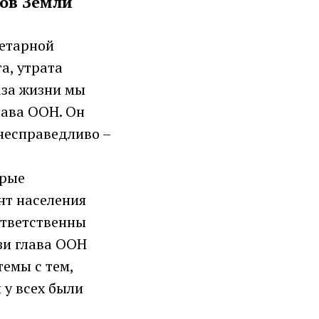
сов Земли
нетарной
а, утрата
аза жизни мы
глава ООН. Он
 несправедливо –
орые
нт населения
ответственны
зи глава ООН
емы с тем,
 у всех были