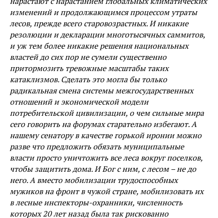
нарастают с нарастанием глобальных климатических
изменений и продолжающимся процессом утраты
лесов, прежде всего старовозрастных. И никакие
резолюции и декларации многотысячных саммитов,
и уж тем более никакие решения национальных
властей до сих пор не сумели существенно
притормозить тревожные масштабы таких
катаклизмов. Сделать это могла бы только
радикальная смена системы межгосударственных
отношений и экономической модели
потребительской цивилизации, о чем сильные мира
сего говорить на форумах старательно избегают. А
нашему сенатору в качестве горькой иронии можно
разве что предложить обязать муниципальные
власти просто уничтожить все леса вокруг поселков,
чтобы защитить дома. И Бог с ним, с лесом – не до
него. А вместо мобилизации трудоспособных
мужиков на фронт в чужой стране, мобилизовать их
в лесные инспекторы-охранники, численность
которых 20 лет назад была так рискованно