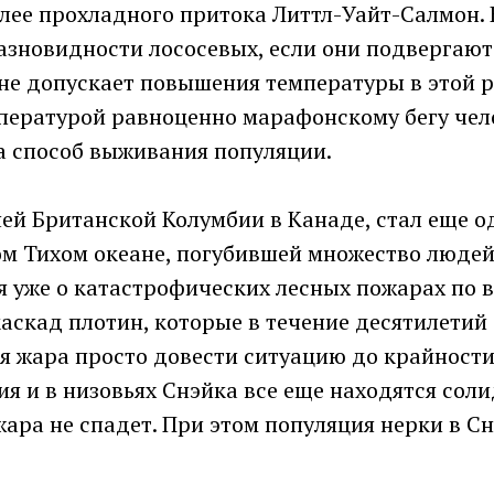
лее прохладного притока Литтл-Уайт-Салмон. В
разновидности лососевых, если они подвергают
не допускает повышения температуры в этой ре
мпературой равноценно марафонскому бегу чел
, а способ выживания популяции.
ей Британской Колумбии в Канаде, стал еще о
м Тихом океане, погубившей множество людей
ря уже о катастрофических лесных пожарах по 
каскад плотин, которые в течение десятилети
я жара просто довести ситуацию до крайности.
бия и в низовьях Снэйка все еще находятся со
жара не спадет. При этом популяция нерки в С