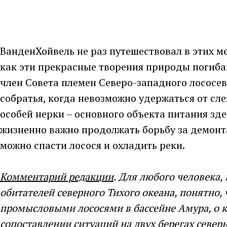
ВанденХойвель не раз путешествовал в этих м
как эти прекрасные творения природы погибаю
член Совета племен Северо-западного лососево
собратья, когда невозможно удержаться от сле
особей нерки – основного объекта питания зд
жизненно важно продолжать борьбу за демонт
можно спасти лосося и охладить реки.
Комментарий редакции
. Для любого человека,
обитателей северного Тихого океана, понятно, ч
промысловыми лососями в бассейне Амура, о к
сопоставлении ситуаций на двух берегах северн