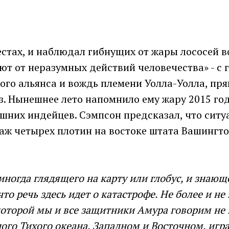
естах, и наблюдал гибнущих от жары лососей в
т от неразумных действий человечества» - с 
го альянса и вождь племени Уолла-Уолла, прям
з. Нынешнее лето напомнило ему жару 2015 год
ешних индейцев. Сэмпсон предсказал, что ситу
аж четырех плотин на востоке штата Вашингто
 иногда глядящего на карту или глобус, и знающ
то речь здесь идет о катастрофе. Не более и не
оторой мы и все защитники Амура говорим не 
ого Тихого океана, Западном и Восточном, игра